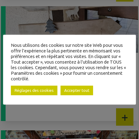
À JAYAT
Nous utilisons des cookies sur notre site Web pour vous
offrir l'expérience la plus pertinente en mémorisant vos
préférences et en répétant vos visites. En cliquant sur «
INTERCOMMUNALITÉ
Tout accepter », vous consentez à l'utilisation de TOUS
COMMISSION SOCIALE : RETRAIT DES
les cookies. Cependant, vous pouvez vous rendre sur les «
COLIS GOURMANDS LE MARDI 16
Paramètres des cookies » pour fournir un consentement
contrôlé.
DÉCEMBRE DE 13H30 À 16H30
& ACTION SOCIALE
Réglages des cookies
Accepter tout
+
ADMINISTRATIVES