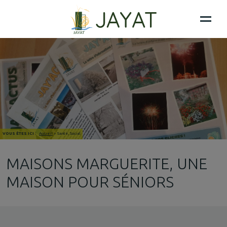
VOUS ÊTES ICI :
Accueil
>
Santé, Social
MAISONS MARGUERITE, UNE
MAISON POUR SÉNIORS