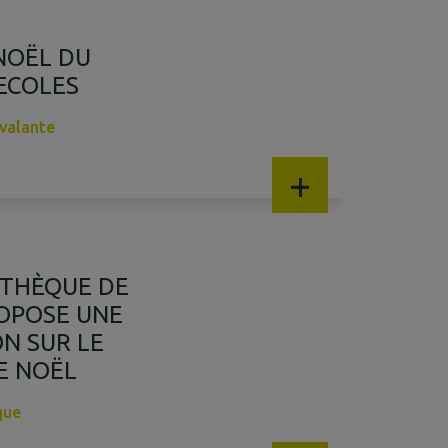
NOËL DU
ECOLES
yvalante
+
OTHÈQUE DE
ROPOSE UNE
N SUR LE
E NOËL
que