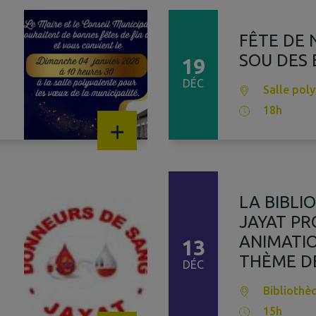
FÊTE DE 
SOU DES 
19
DÉC
Salle pol
18h
+
LA BIBLI
JAYAT P
ANIMATIO
13
THÈME D
DÉC
Bibliothè
15h