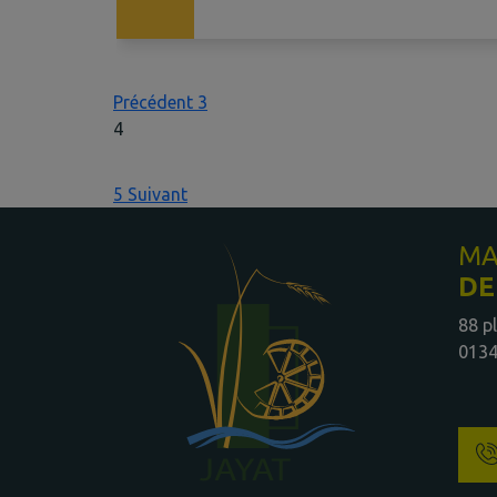
Précédent
3
4
5
Suivant
MA
DE
88 p
0134