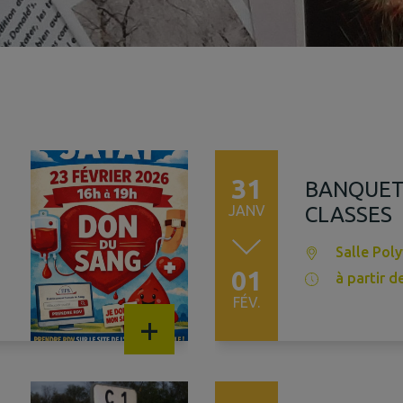
31
BANQUET
JANV
CLASSES
Salle Pol
01
à partir d
FÉV.
+