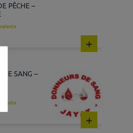
DE PÊCHE –
E
yvalente
+
 DE SANG –
ÉE
E
yvalente
+