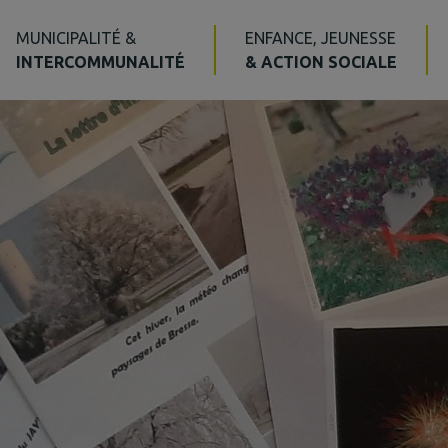
MUNICIPALITÉ &
ENFANCE, JEUNESSE
INTERCOMMUNALITÉ
& ACTION SOCIALE
Action Sociale
Action sociale du co
Services à la personn
CLIC, pour les + de 6
Jardin de Cocagne
Tourisme
La plaine tonique
Sentiers pédestres
Bibliothèque
Voie Verte – La traver