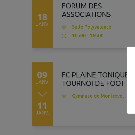
FORUM DES
ASSOCIATIONS
18
JANV
Salle Polyvalente
10h00 - 16h00
09
FC PLAINE TONIQUE –
JANV
TOURNOI DE FOOT
Gymnase de Montrevel
11
JANV.