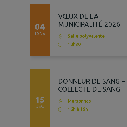
VŒUX DE LA
MUNICIPALITÉ 2026
04
JANV
Salle polyvalente
10h30
DONNEUR DE SANG –
COLLECTE DE SANG
15
Marsonnas
DÉC
16h à 19h