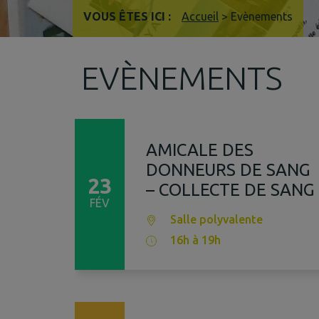
VOUS ÊTES ICI :
Accueil
>
Evènements
EVÈNEMENTS
AMICALE DES
DONNEURS DE SANG
23
– COLLECTE DE SANG
FÉV
Salle polyvalente
16h à 19h