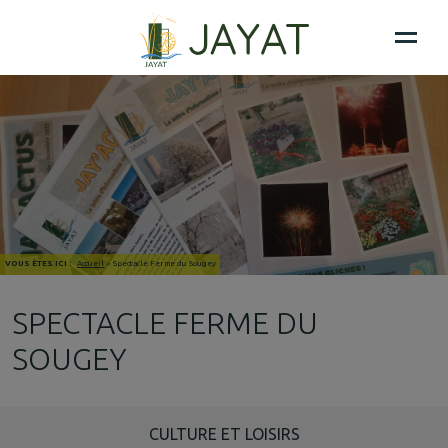
VOUS ÊTES ICI :
Accueil
>
Spectacle Ferme du Sougey
SPECTACLE FERME DU
SOUGEY
CULTURE ET LOISIRS