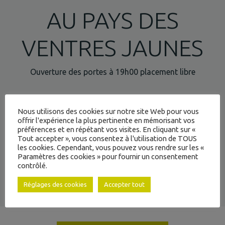
AU PAYS DES
VENTRES JAUNES
Ouverture des portes à 19h00 placement libre
À JAYAT
Réservation fortement recommandé sur le site :
Nous utilisons des cookies sur notre site Web pour vous
www.spectacle-sougey.com
offrir l'expérience la plus pertinente en mémorisant vos
préférences et en répétant vos visites. En cliquant sur «
INTERCOMMUNALITÉ
Tout accepter », vous consentez à l'utilisation de TOUS
les cookies. Cependant, vous pouvez vous rendre sur les «
Paramètres des cookies » pour fournir un consentement
contrôlé.
SITE INTERNET
& ACTION SOCIALE
Réglages des cookies
Accepter tout