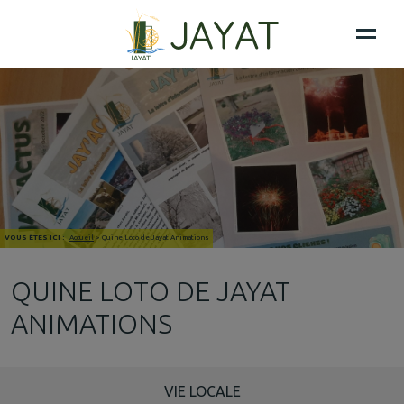
VOUS ÊTES ICI :
Accueil
>
Quine Loto de Jayat Animations
QUINE LOTO DE JAYAT
ANIMATIONS
VIE LOCALE