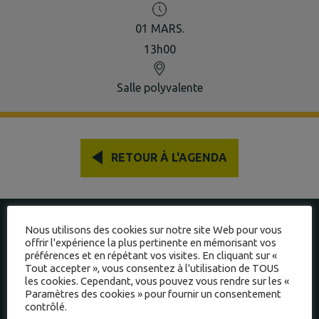
01
MARS.
13h00
Salle polyvalente
RETOUR À L'AGENDA
À JAYAT
Nous utilisons des cookies sur notre site Web pour vous
offrir l'expérience la plus pertinente en mémorisant vos
préférences et en répétant vos visites. En cliquant sur «
INTERCOMMUNALITÉ
Tout accepter », vous consentez à l'utilisation de TOUS
les cookies. Cependant, vous pouvez vous rendre sur les «
Paramètres des cookies » pour fournir un consentement
contrôlé.