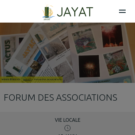
VOUS ÊTES ICI :
Accueil
>
Forum des associations
FORUM DES ASSOCIATIONS
VIE LOCALE