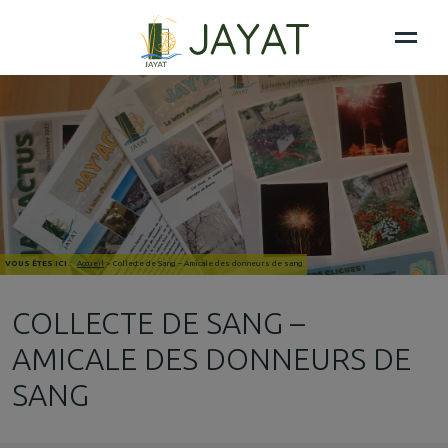
VOUS ÊTES ICI :
Accueil
>
Collecte de Sang – Amicale des donneurs de sang
COLLECTE DE SANG –
AMICALE DES DONNEURS DE
SANG