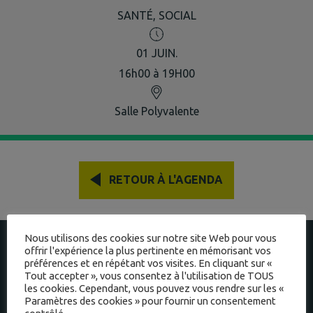
SANTÉ, SOCIAL
01
JUIN.
16h00 à 19H00
Salle Polyvalente
RETOUR À L'AGENDA
À JAYAT
Nous utilisons des cookies sur notre site Web pour vous
offrir l'expérience la plus pertinente en mémorisant vos
préférences et en répétant vos visites. En cliquant sur «
INTERCOMMUNALITÉ
Tout accepter », vous consentez à l'utilisation de TOUS
les cookies. Cependant, vous pouvez vous rendre sur les «
Paramètres des cookies » pour fournir un consentement