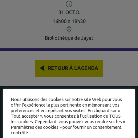
31
OCTO.
16h00 à 18h30
Bibliothèque de Jayat
RETOUR À L'AGENDA
À JAYAT
Nous utilisons des cookies sur notre site Web pour vous
offrir l'expérience la plus pertinente en mémorisant vos
préférences et en répétant vos visites. En cliquant sur «
INTERCOMMUNALITÉ
Tout accepter », vous consentez à l'utilisation de TOUS
les cookies. Cependant, vous pouvez vous rendre sur les «
Paramètres des cookies » pour fournir un consentement
contrôlé.