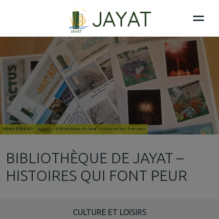
VOUS ÊTES ICI :
Accueil
>
Bibliothèque de Jayat – Histoires qui font peur
BIBLIOTHÈQUE DE JAYAT –
HISTOIRES QUI FONT PEUR
CULTURE ET LOISIRS