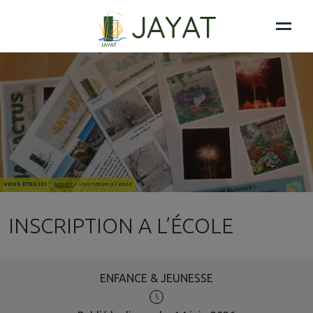
VOUS ÊTES ICI :
Accueil
>
Inscription a l’école
INSCRIPTION A L’ÉCOLE
ENFANCE & JEUNESSE