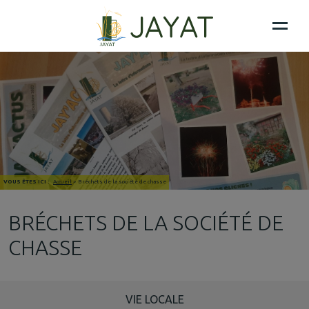
VOUS ÊTES ICI :
Accueil
>
Bréchets de la société de chasse
BRÉCHETS DE LA SOCIÉTÉ DE
CHASSE
VIE LOCALE