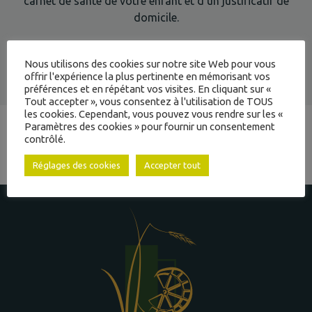
carnet de santé de votre enfant et d’un justificatif de
domicile.
À JAYAT
Nous utilisons des cookies sur notre site Web pour vous
FLYER RENTRÉE SCOLAIRE 2025/2026
offrir l'expérience la plus pertinente en mémorisant vos
préférences et en répétant vos visites. En cliquant sur «
INTERCOMMUNALITÉ
Tout accepter », vous consentez à l'utilisation de TOUS
les cookies. Cependant, vous pouvez vous rendre sur les «
Paramètres des cookies » pour fournir un consentement
contrôlé.
RETOUR AUX ACTUALITÉS
& ACTION SOCIALE
Réglages des cookies
Accepter tout
ADMINISTRATIVES