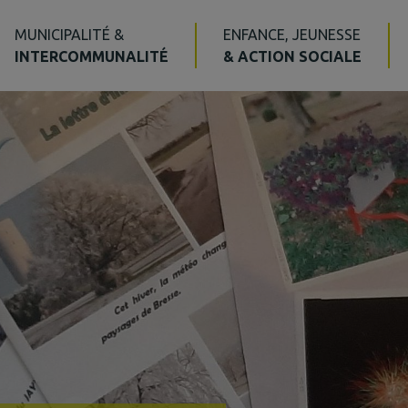
MUNICIPALITÉ &
ENFANCE, JEUNESSE
INTERCOMMUNALITÉ
& ACTION SOCIALE
Action Sociale
Action sociale du co
Services à la personn
CLIC, pour les + de 6
Jardin de Cocagne
Tourisme
La plaine tonique
Sentiers pédestres
Bibliothèque
Voie Verte – La traver