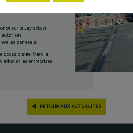
‹
ncé sur le Jay’actus)
t autorisés
uivre les panneaux
ne occasionnée. Merci à
iation et les entreprises
RETOUR AUX ACTUALITÉS